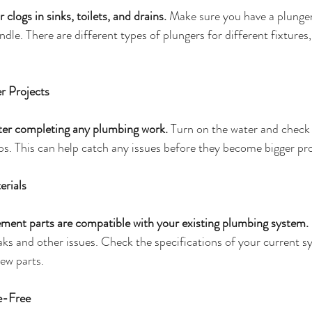
 clogs in sinks, toilets, and drains.
 Make sure you have a plunger
dle. There are different types of plungers for different fixtures,
r Projects
fter completing any plumbing work.
 Turn on the water and check 
ips. This can help catch any issues before they become bigger pr
erials
ement parts are compatible with your existing plumbing system.
eaks and other issues. Check the specifications of your current 
ew parts.
e-Free