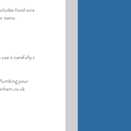
includes food scra
er items.
use it carefully t
Plumbing your 
enham.co.uk