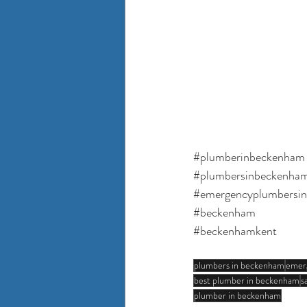
#plumberinbeckenham
#plumbersinbeckenha
#emergencyplumbersi
#beckenham
#beckenhamkent
plumbers in beckenham
emer
best plumber in beckenham
s
plumber in beckenham