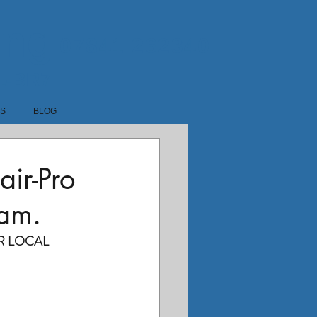
ing
07841 262340
1-BR7
LS
BLOG
air-Pro
ham.
R LOCAL 