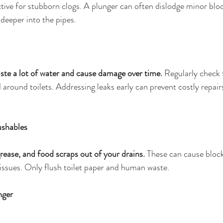
tive for stubborn clogs. A plunger can often dislodge minor bloc
deeper into the pipes.
ste a lot of water and cause damage over time.
 Regularly check 
d around toilets. Addressing leaks early can prevent costly repa
ushables
grease, and food scraps out of your drains.
 These can cause block
issues
. Only flush toilet paper and human waste.
nger