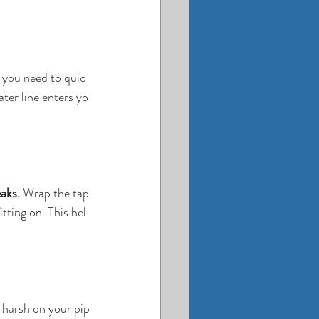
e you need to quic
ter line enters yo
aks.
 Wrap the tap
tting on. This hel
 harsh on your pip