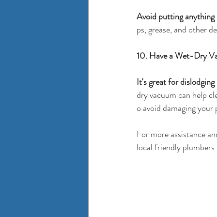
Avoid putting anything
ps, grease, and other de
10. Have a Wet-Dry 
It's great for dislodging
dry vacuum can help clea
o avoid damaging your 
For more assistance an
local friendly 
plumbers