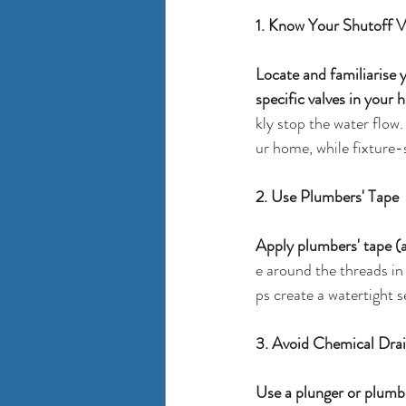
1. Know Your Shutoff V
Locate and familiarise 
specific valves in your 
kly stop the water flow.
ur home, while fixture-s
2. Use Plumbers' Tape
Apply 
plumbers' tape
 (
e around the threads in 
ps create a watertight s
3. Avoid Chemical Dra
Use a plunger or plumbe