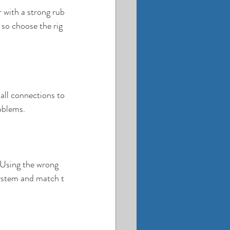
 with a strong rub
 so choose the rig
all connections to
oblems.
 Using the wrong 
system and match t