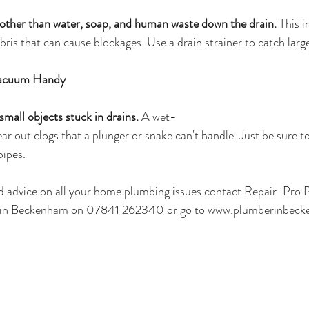
 other than water, soap, and human waste down the drain.
 This 
bris that can cause blockages. Use a drain strainer to catch larg
Vacuum Handy
 small objects stuck in drains.
 A wet-
r out clogs that a plunger or snake can't handle. Just be sure to 
pipes.
d advice on all your home plumbing issues contact Repair-Pro 
 in Beckenham
 on 07841 262340 or go to 
www.plumberinbeck