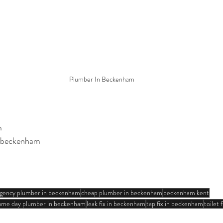
Plumber In Beckenham
m
nbeckenham
gency plumber in beckenham
cheap plumber in beckenham
beckenham kent
ame day plumber in beckenham
leak fix in beckenham
tap fix in beckenham
toilet