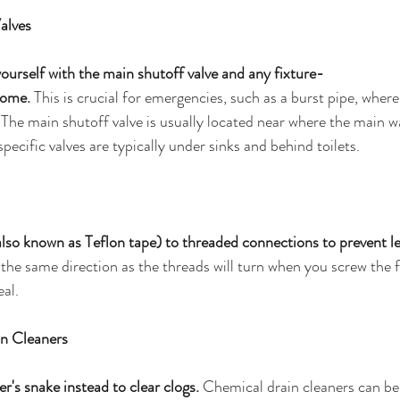
alves
yourself with the main shutoff valve and any fixture-
home.
 This is crucial for emergencies, such as a burst pipe, wher
 The main shutoff valve is usually located near where the main wa
pecific valves are typically under sinks and behind toilets.
also known as Teflon tape) to threaded connections to prevent le
the same direction as the threads will turn when you screw the fi
eal.
in Cleaners
r's snake instead to clear clogs.
 Chemical drain cleaners can be