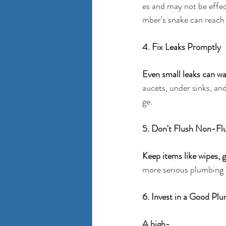
es and may not be effec
mber's snake can reach 
4. Fix Leaks Promptly
Even small leaks can wa
aucets, under sinks, an
ge.
5. Don't Flush Non-Fl
Keep items like wipes, 
more serious 
plumbing 
6. Invest in a Good Plu
A high-