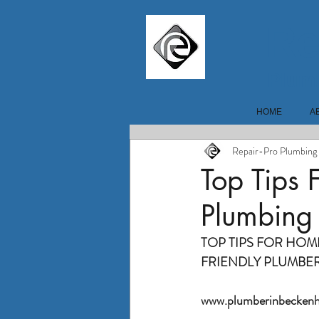
Re
Plum
HOME
A
Repair-Pro Plumbing
Top Tips 
Plumbing
TOP TIPS FOR HOM
FRIENDLY PLUMBE
www.plumberinbeckenh