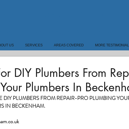
pair-Pro Plumb
bers In Beckenham & Bromley BR
BOUT US
SERVICES
AREAS COVERED
MORE TESTIMONIA
For DIY Plumbers From Rep
 Your Plumbers In Becken
E DIY PLUMBERS FROM REPAIR-PRO PLUMBING YOU
RS IN BECKENHAM.
am.co.uk