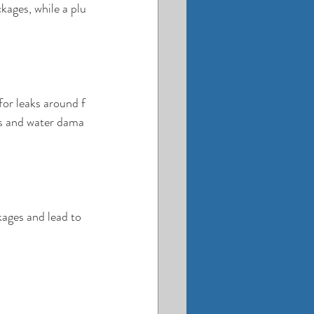
kages, while a plu
for leaks around f
irs and water dama
ages and lead to 