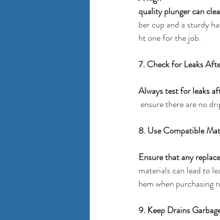
quality plunger can clear
ber cup and a sturdy han
ht one for the job.
7. Check for Leaks Afte
Always test for leaks a
 ensure there are no dr
8. Use Compatible Mat
Ensure that any replac
materials can lead to l
hem when purchasing n
9. Keep Drains Garbag